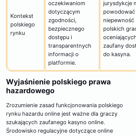
oczekiwaniom
jurysdykcje
dotyczącym
powodować
Kontekst
zgodności,
niepewność 
polskiego
bezpiecznego
polskich gra
rynku
dostępu i
oceniającyc
transparentnych
zaufany dos
informacji o
do kasyna.
platformie.
Wyjaśnienie polskiego prawa
hazardowego
Zrozumienie zasad funkcjonowania polskiego
rynku hazardu online jest ważne dla graczy
szukających zaufanego kasyno online.
Środowisko regulacyjne dotyczące online