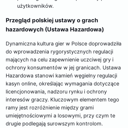
użytkowników.
Przegląd polskiej ustawy o grach
hazardowych (Ustawa Hazardowa)
Dynamiczna kultura gier w Polsce doprowadziła
do wprowadzenia rygorystycznych regulacji
mających na celu zapewnienie uczciwej gry i
ochrony konsumentów w jej granicach. Ustawa
Hazardowa stanowi kamień węgielny regulacji
kasyn online, określając wymagania dotyczące
licencjonowania, nadzoru rynku i ochrony
interesów graczy. Kluczowym elementem tego
ramy jest rozróżnienie między grami
umiejętnościowymi a losowymi, przy czym te
drugie podlegają surowszym kontrolom.