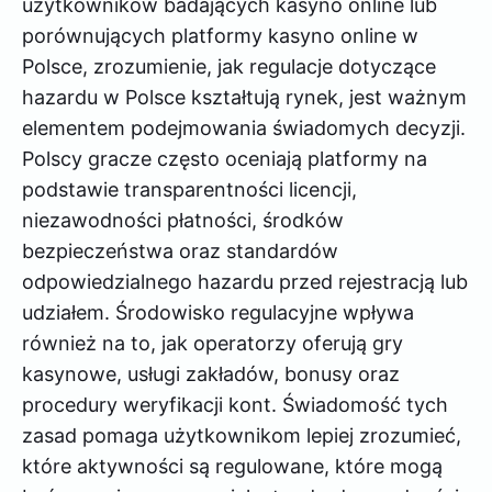
użytkowników badających kasyno online lub
porównujących platformy kasyno online w
Polsce, zrozumienie, jak regulacje dotyczące
hazardu w Polsce kształtują rynek, jest ważnym
elementem podejmowania świadomych decyzji.
Polscy gracze często oceniają platformy na
podstawie transparentności licencji,
niezawodności płatności, środków
bezpieczeństwa oraz standardów
odpowiedzialnego hazardu przed rejestracją lub
udziałem. Środowisko regulacyjne wpływa
również na to, jak operatorzy oferują gry
kasynowe, usługi zakładów, bonusy oraz
procedury weryfikacji kont. Świadomość tych
zasad pomaga użytkownikom lepiej zrozumieć,
które aktywności są regulowane, które mogą