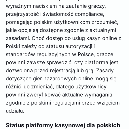
wyraźnym naciskiem na zaufanie graczy,
przejrzystość i świadomość compliance,
pomagając polskim użytkownikom zrozumieć,
jakie opcje są dostępne zgodnie z aktualnymi
zasadami. Choć dostęp do usług kasyn online z
Polski zależy od statusu autoryzacji i
standardów regulacyjnych w Polsce, gracze
powinni zawsze sprawdzić, czy platforma jest
dozwolona przed rejestracją lub grą. Zasady
dotyczące gier hazardowych online mogą się
różnić lub zmieniać, dlatego użytkownicy
powinni zweryfikować aktualne wymagania
zgodnie z polskimi regulacjami przed wzięciem
udziału.
Status platformy kasynowej dla polskich