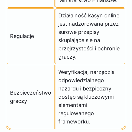
Ministerstwo Finansów.
Działalność kasyn online
jest nadzorowana przez
surowe przepisy
Regulacje
skupiające się na
przejrzystości i ochronie
graczy.
Weryfikacja, narzędzia
odpowiedzialnego
hazardu i bezpieczny
Bezpieczeństwo
dostęp są kluczowymi
graczy
elementami
regulowanego
frameworku.