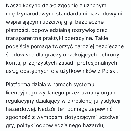
Nasze kasyno działa zgodnie z uznanymi
międzynarodowymi standardami hazardowymi
wspierającymi uczciwą grę, bezpieczne
płatności, odpowiedzialną rozrywkę oraz
transparentne praktyki operacyjne. Takie
podejście pomaga tworzyć bardziej bezpieczne
środowisko dla graczy oczekujących ochrony
konta, przejrzystych zasad i profesjonalnych
usług dostępnych dla użytkowników z Polski.
Platforma działa w ramach systemu
licencyjnego wydanego przez uznany organ
regulacyjny działający w określonej jurysdykcji
hazardowej. Nadzór ten pomaga zapewnić
zgodność z wymogami dotyczącymi uczciwej
gry, polityki odpowiedzialnego hazardu,