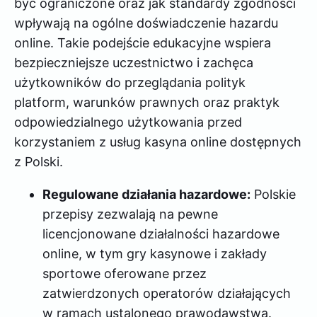
być ograniczone oraz jak standardy zgodności
wpływają na ogólne doświadczenie hazardu
online. Takie podejście edukacyjne wspiera
bezpieczniejsze uczestnictwo i zachęca
użytkowników do przeglądania polityk
platform, warunków prawnych oraz praktyk
odpowiedzialnego użytkowania przed
korzystaniem z usług kasyna online dostępnych
z Polski.
Regulowane działania hazardowe:
Polskie
przepisy zezwalają na pewne
licencjonowane działalności hazardowe
online, w tym gry kasynowe i zakłady
sportowe oferowane przez
zatwierdzonych operatorów działających
w ramach ustalonego prawodawstwa.