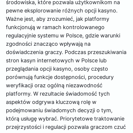
środowiska, które pozwala użytkownikom na
pewne eksplorowanie różnych opcji kasyno.
Ważne jest, aby zrozumieć, jak platformy
funkcjonują w ramach kontrolowanego
regulacyjnie systemu w Polsce, gdzie warunki
zgodności znacząco wpływają na
doświadczenia graczy. Podczas przeszukiwania
stron kasyn internetowych w Polsce lub
przeglądania opcji kasyno, osoby często
porównują funkcje dostępności, procedury
weryfikacji oraz ogólną niezawodność
platformy. W rezultacie świadomość tych
aspektów odgrywa kluczową rolę w
podejmowaniu świadomych decyzji o tym,
którą usługę wybrać. Priorytetowe traktowanie
przejrzystości i regulacji pozwala graczom czuć