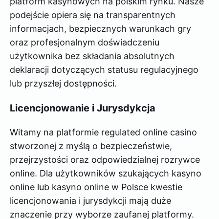
platform kasynowych na polskim rynku. Nasze
podejście opiera się na transparentnych
informacjach, bezpiecznych warunkach gry
oraz profesjonalnym doświadczeniu
użytkownika bez składania absolutnych
deklaracji dotyczących statusu regulacyjnego
lub przyszłej dostępności.
Licencjonowanie i Jurysdykcja
Witamy na platformie regulated online casino
stworzonej z myślą o bezpieczeństwie,
przejrzystości oraz odpowiedzialnej rozrywce
online. Dla użytkowników szukających kasyno
online lub kasyno online w Polsce kwestie
licencjonowania i jurysdykcji mają duże
znaczenie przy wyborze zaufanej platformy.